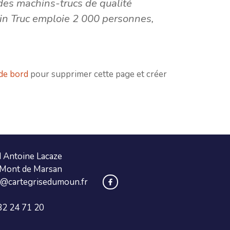
 des machins-trucs de qualité
n Truc emploie 2 000 personnes,
 de bord
pour supprimer cette page et créer
d Antoine Lacaze
Mont de Marsan
t@cartegrisedumoun.fr
82 24 71 20