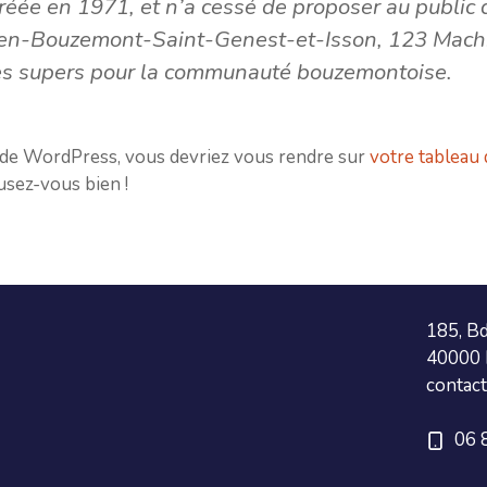
créée en 1971, et n’a cessé de proposer au public
-en-Bouzemont-Saint-Genest-et-Isson, 123 Machi
ules supers pour la communauté bouzemontoise.
ce de WordPress, vous devriez vous rendre sur
votre tableau
sez-vous bien !
185, B
40000 
contac
06 